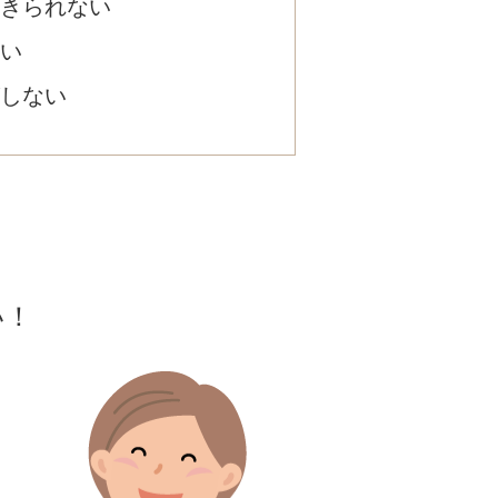
きられない
い
しない
い！